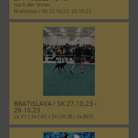
nach der Show.
Bratislava / SK 27.10.23 -29.10.23
BRATISLAVA / SK 27.10.23 -
29.10.23
2x V1 / 2x CAC / 2x CACIB / 2x BOS