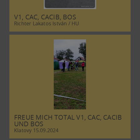
V1, CAC, CACIB, BOS
Richter Lakatos István / HU
FREUE MICH TOTAL V1, CAC, CACIB
UND BOS
Klatovy 15.09.2024