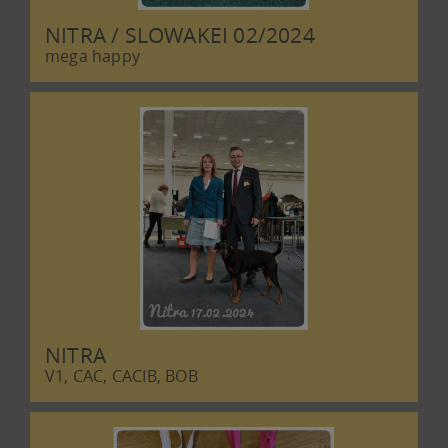
NITRA / SLOWAKEI 02/2024
mega happy
NITRA
V1, CAC, CACIB, BOB